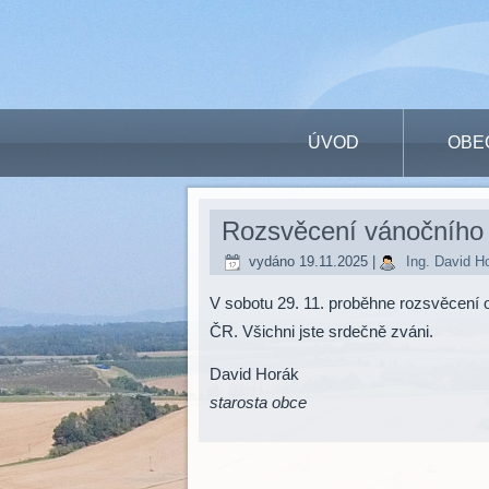
ÚVOD
OBE
Rozsvěcení vánočního
vydáno
19.11.2025
|
Ing. David H
V sobotu 29. 11. proběhne rozsvěcení
ČR. Všichni jste srdečně zváni.
David Horák
starosta obce