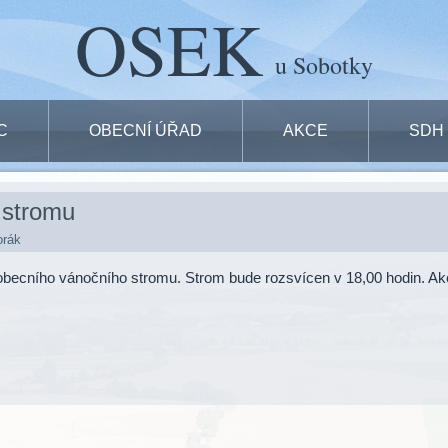
OSEK
u Sobotky
C
OBECNÍ ÚŘAD
AKCE
SDH
 stromu
orák
 obecního vánočního stromu. Strom bude rozsvícen v 18,00 hodin. A